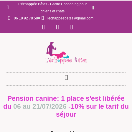
L'échappée Bêtes - Garde Cocooning pour
chiens et chats
06 19 92 78 58
lechappeebetes@gmail.com
Pension canine: 1 place s'est libérée
du
06 au 21/07/2026
-10% sur le tarif du
séjour