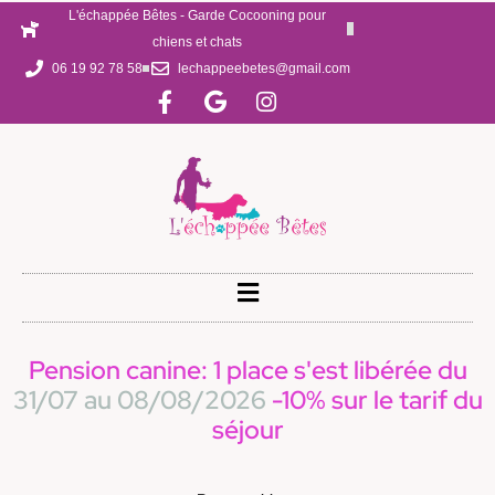
L'échappée Bêtes - Garde Cocooning pour
chiens et chats
06 19 92 78 58
lechappeebetes@gmail.com
Pension canine: 1 place s'est libérée du
31/07 au 08/08/2026
-10% sur le tarif du
séjour