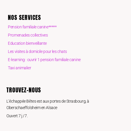
NOS SERVICES
Pension familiale canine*****
Promenades collectives
Education bienveillante
Les visites à domicile pour les chats
E-learning : ouvrir 1 pension familiale canine
Taxi animalier
TROUVEZ-NOUS
L’échappée Bêtes est aux portes de Strasbourg, à
Oberschaeffolsheim en Alsace
Ouvert 7 j /7.