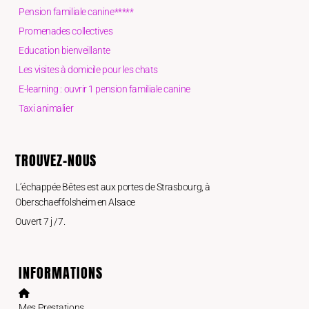
Pension familiale canine*****
Promenades collectives
Education bienveillante
Les visites à domicile pour les chats
E-learning : ouvrir 1 pension familiale canine
Taxi animalier
TROUVEZ-NOUS
L’échappée Bêtes est aux portes de Strasbourg, à
Oberschaeffolsheim en Alsace
Ouvert 7 j /7.
INFORMATIONS
Mes Prestations