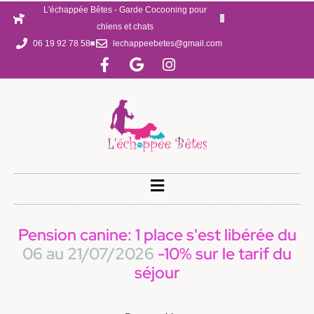
L'échappée Bêtes - Garde Cocooning pour
chiens et chats
06 19 92 78 58
lechappeebetes@gmail.com
Pension canine: 1 place s'est libérée du
06 au 21/07/2026
-10% sur le tarif du
séjour