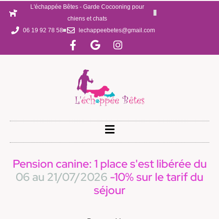
L'échappée Bêtes - Garde Cocooning pour
chiens et chats
06 19 92 78 58
lechappeebetes@gmail.com
Pension canine: 1 place s'est libérée du
06 au 21/07/2026
-10% sur le tarif du
séjour