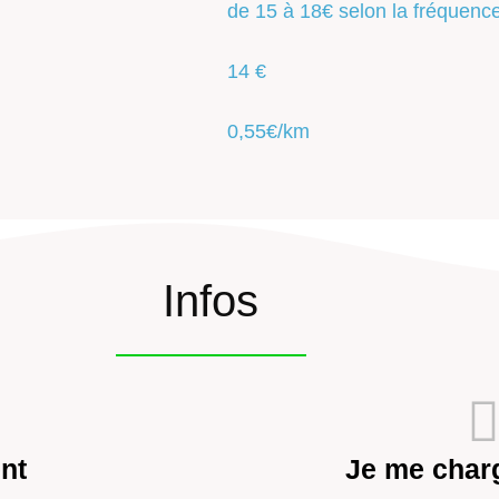
de 15 à 18€ selon la fréquenc
14 €
0,55€/km
Infos
nt
Je me charg