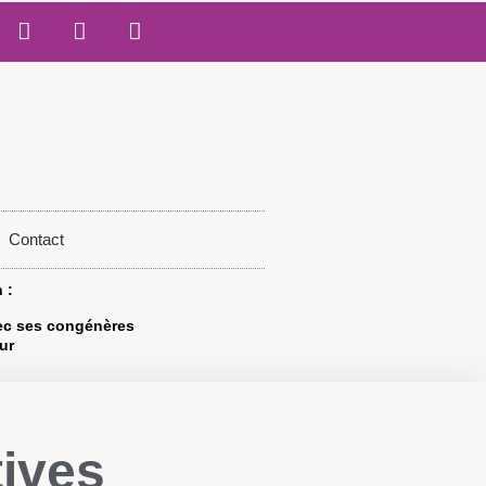
Contact
 :
vec ses congénères
ur
ives