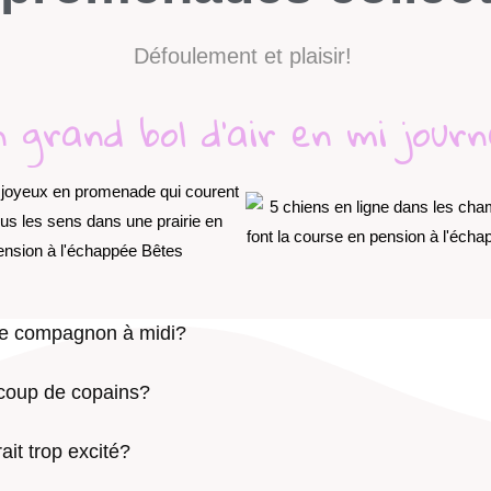
Défoulement et plaisir!
 grand bol d'air en mi jour
tre compagnon à midi?
ucoup de copains?
ait trop excité?