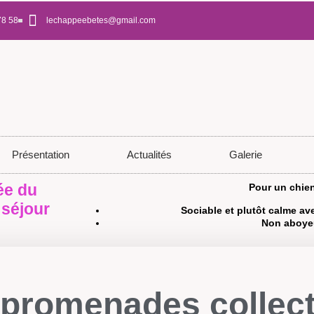
78 58
lechappeebetes@gmail.com
Présentation
Actualités
Galerie
ée du
Pour un chien
 séjour
Sociable et plutôt calme a
Non aboye
 promenades collect