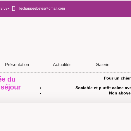
78 58
lechappeebetes@gmail.com
Présentation
Actualités
Galerie
ée du
Pour un chien
 séjour
Sociable et plutôt calme a
Non aboye