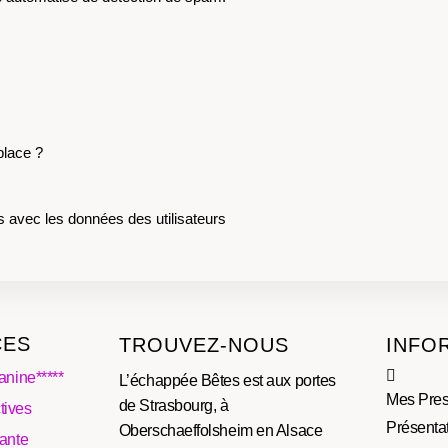
place ?
s avec les données des utilisateurs
CES
TROUVEZ-NOUS
INFO
anine*****
L’échappée Bêtes est aux portes
Mes Pres
de Strasbourg, à
tives
Présenta
Oberschaeffolsheim en Alsace
lante