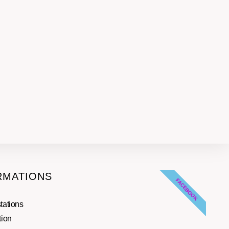
RMATIONS
FACEBOOK
tations
tion