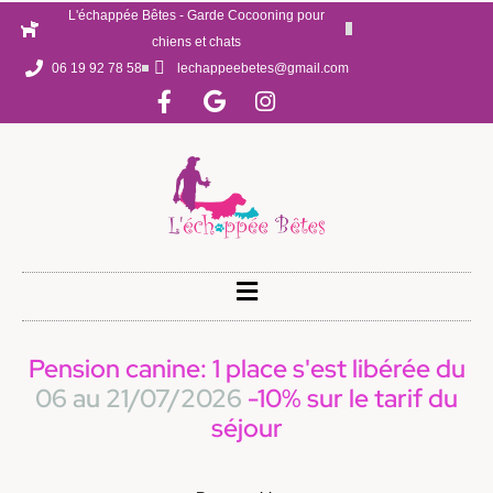
L'échappée Bêtes - Garde Cocooning pour
chiens et chats
06 19 92 78 58
lechappeebetes@gmail.com
Pension canine: 1 place s'est libérée du
06 au 21/07/2026
-10% sur le tarif du
séjour