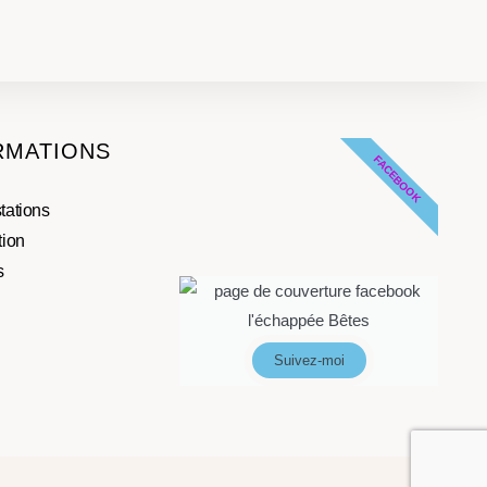
RMATIONS
FACEBOOK
tations
tion
s
Suivez-moi