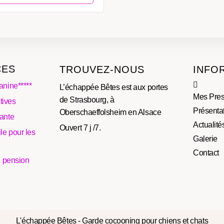
CES
TROUVEZ-NOUS
INFO
anine*****
L’échappée Bêtes est aux portes
Mes Pres
de Strasbourg, à
tives
Présenta
Oberschaeffolsheim en Alsace
lante
Actualité
Ouvert 7 j /7.
le pour les
Galerie
Contact
 1 pension
L'échappée Bêtes - Garde cocooning pour chiens et chats