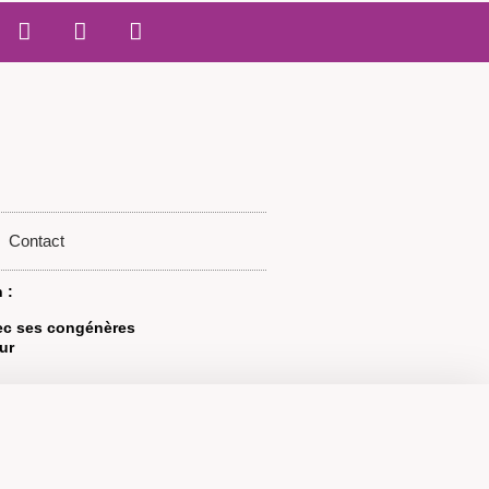
Contact
 :
vec ses congénères
ur