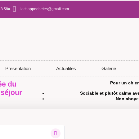
78 58
lechappeebetes@gmail.com
Présentation
Actualités
Galerie
ée du
Pour un chien
 séjour
Sociable et plutôt calme a
Non aboye